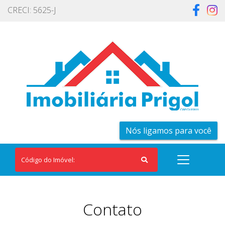
CRECI: 5625-J
Nós ligamos para você
Contato