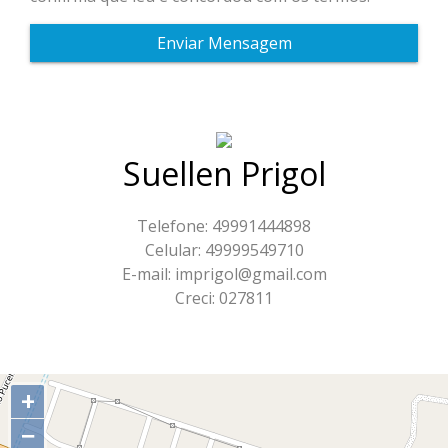
Enviar Mensagem
Suellen Prigol
Telefone: 49991444898
Celular: 49999549710
E-mail: imprigol@gmail.com
Creci: 027811
+
−