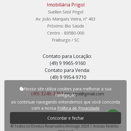
Imobiliária Prigol
Suellen Seisl Prigol
Av. João Marques Vieira, nº 463
Próximo Bio Saúde
Centro - 89580-000
Fraiburgo / SC
Contato para Locação:
(49) 9 9965-9160
Contato para Venda:
(49) 9 9954-9710
Nosso site utiliza cookies para melhorar a sua
(49) 3246-3261
imprigol@gmail.com
navegação
ao continuar navegando entendemos que você concorda
com a nossa
Política de Privacidade
P
r
e
c
i
s
a
d
e
a
j
u
d
a
?
Concordar e fechar
© Todos os Direitos Reservados Imovago 2026
|
Acesso Restrito
-