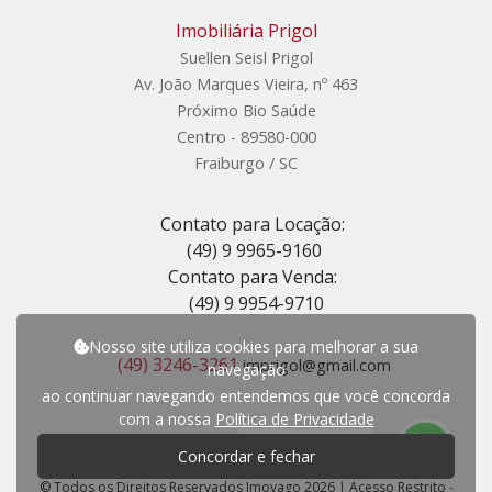
Imobiliária Prigol
Suellen Seisl Prigol
Av. João Marques Vieira, nº 463
Próximo Bio Saúde
Centro - 89580-000
Fraiburgo / SC
Contato para Locação:
(49) 9 9965-9160
Contato para Venda:
(49) 9 9954-9710
Nosso site utiliza cookies para melhorar a sua
(49) 3246-3261
imprigol@gmail.com
navegação
ao continuar navegando entendemos que você concorda
com a nossa
Política de Privacidade
P
r
e
c
i
s
a
d
e
a
j
u
d
a
?
Concordar e fechar
© Todos os Direitos Reservados Imovago 2026
|
Acesso Restrito
-